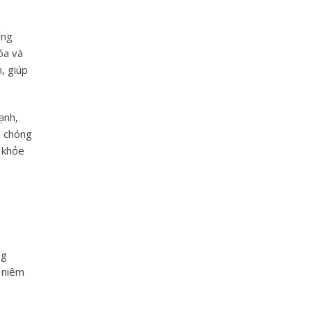
ống
óa và
, giúp
ạnh,
h chóng
 khỏe
ng
 niêm