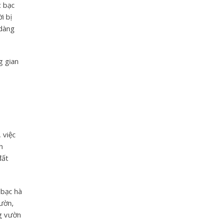
c bạc
i bị
 dàng
g gian
 việc
h
đất
 bạc hà
vườn,
ng vườn