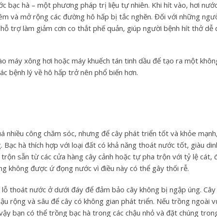
c bạc hà – một phương pháp trị liệu tự nhiên. Khi hít vào, hơi nướ
iêm và mở rộng các đường hô hấp bị tắc nghẽn. Đối với những ngườ
hỗ trợ làm giảm cơn co thắt phế quản, giúp người bệnh hít thở dễ
ào máy xông hơi hoặc máy khuếch tán tinh dầu để tạo ra một khôn
các bệnh lý về hô hấp trở nên phổ biến hơn.
quá nhiều công chăm sóc, nhưng để cây phát triển tốt và khỏe mạnh,
. Bạc hà thích hợp với loại đất có khả năng thoát nước tốt, giàu din
rộn sẵn từ các cửa hàng cây cảnh hoặc tự pha trộn với tỷ lệ cát, 
g không được ứ đọng nước vì điều này có thể gây thối rễ.
 lỗ thoát nước ở dưới đáy để đảm bảo cây không bị ngập úng. Cây
chậu rộng và sâu để cây có không gian phát triển. Nếu trồng ngoài 
vì vậy bạn có thể trồng bạc hà trong các chậu nhỏ và đặt chúng tro