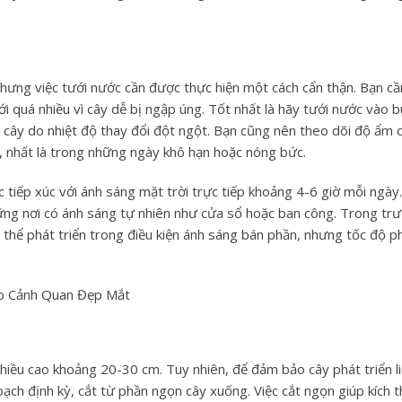
nhưng việc tưới nước cần được thực hiện một cách cẩn thận. Bạn cầ
 quá nhiều vì cây dễ bị ngập úng. Tốt nhất là hãy tưới nước vào b
rễ cây do nhiệt độ thay đổi đột ngột. Bạn cũng nên theo dõi độ ẩm 
, nhất là trong những ngày khô hạn hoặc nóng bức.
c tiếp xúc với ánh sáng mặt trời trực tiếp khoảng 4-6 giờ mỗi ngày
ững nơi có ánh sáng tự nhiên như cửa sổ hoặc ban công. Trong tr
 thể phát triển trong điều kiện ánh sáng bán phần, nhưng tốc độ p
ạo Cảnh Quan Đẹp Mắt
 chiều cao khoảng 20-30 cm. Tuy nhiên, để đảm bảo cây phát triển l
ạch định kỳ, cắt từ phần ngọn cây xuống. Việc cắt ngọn giúp kích t