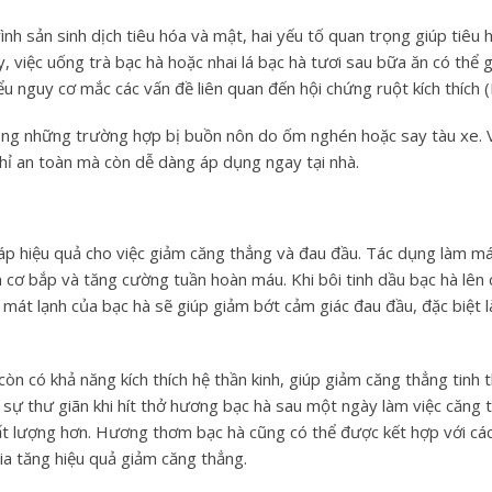
rình sản sinh dịch tiêu hóa và mật, hai yếu tố quan trọng giúp tiêu 
 việc uống trà bạc hà hoặc nhai lá bạc hà tươi sau bữa ăn có thể g
u nguy cơ mắc các vấn đề liên quan đến hội chứng ruột kích thích (
rong những trường hợp bị buồn nôn do ốm nghén hoặc say tàu xe. 
hỉ an toàn mà còn dễ dàng áp dụng ngay tại nhà.
áp hiệu quả cho việc giảm căng thẳng và đau đầu. Tác dụng làm m
 cơ bắp và tăng cường tuần hoàn máu. Khi bôi tinh dầu bạc hà lên 
 mát lạnh của bạc hà sẽ giúp giảm bớt cảm giác đau đầu, đặc biệt l
òn có khả năng kích thích hệ thần kinh, giúp giảm căng thẳng tinh 
y sự thư giãn khi hít thở hương bạc hà sau một ngày làm việc căng 
hất lượng hơn. Hương thơm bạc hà cũng có thể được kết hợp với cá
ia tăng hiệu quả giảm căng thẳng.