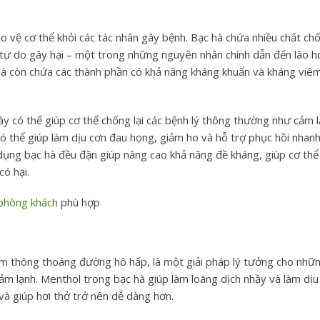
o vệ cơ thể khỏi các tác nhân gây bệnh. Bạc hà chứa nhiều chất ch
 tự do gây hại – một trong những nguyên nhân chính dẫn đến lão h
 hà còn chứa các thành phần có khả năng kháng khuẩn và kháng viêm
y có thể giúp cơ thể chống lại các bệnh lý thông thường như cảm l
 có thể giúp làm dịu cơn đau họng, giảm ho và hỗ trợ phục hồi nhan
dụng bạc hà đều đặn giúp nâng cao khả năng đề kháng, giúp cơ thể
ó hại.
 phòng khách
​ phù hợp
m thông thoáng đường hô hấp, là một giải pháp lý tưởng cho nhữ
m lạnh. Menthol trong bạc hà giúp làm loãng dịch nhầy và làm dịu
và giúp hơi thở trở nên dễ dàng hơn.