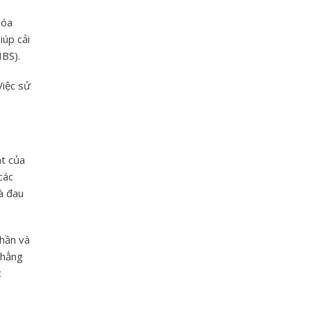
hóa
iúp cải
IBS).
Việc sử
át của
các
à đau
thần và
thẳng
c