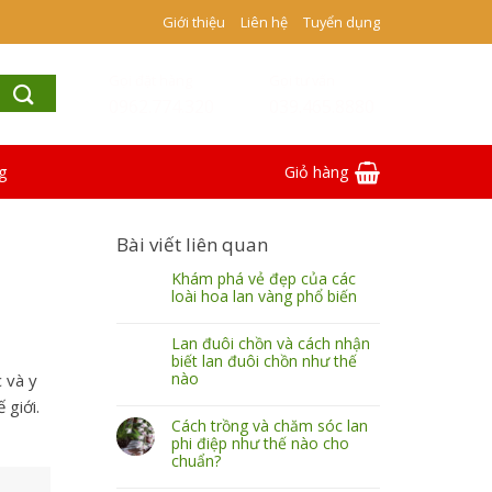
Giới thiệu
Liên hệ
Tuyển dụng
Gọi đặt hàng
Gọi tư vấn
0962.774.320
039.465.8880
g
Giỏ hàng
Bài viết liên quan
Khám phá vẻ đẹp của các
loài hoa lan vàng phổ biến
Lan đuôi chồn và cách nhận
biết lan đuôi chồn như thế
nào
 và y
 giới.
Cách trồng và chăm sóc lan
phi điệp như thế nào cho
chuẩn?