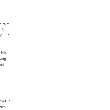
n tưới
uổi
của đất
. Nếu
ường
hát
iên tục
hích