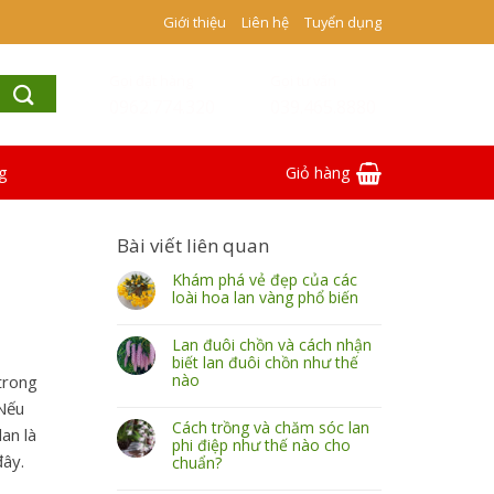
Giới thiệu
Liên hệ
Tuyển dụng
Gọi đặt hàng
Gọi tư vấn
0962.774.320
039.465.8880
g
Giỏ hàng
Bài viết liên quan
Khám phá vẻ đẹp của các
loài hoa lan vàng phổ biến
Lan đuôi chồn và cách nhận
biết lan đuôi chồn như thế
nào
trong
 Nếu
Cách trồng và chăm sóc lan
an là
phi điệp như thế nào cho
đây.
chuẩn?