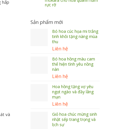
mokara cho hoa quanh năm
g hấp
rực rỡ
Sản phẩm mới
Bó hoa cúc họa mi trắng
tinh khôi tặng nàng mùa
thu
Liên hệ
Bó hoa hồng màu cam
thể hiện tình yêu nồng
nàn
Liên hệ
Hoa hồng tặng vợ yêu
ngọt ngào và đầy lãng
mạn
Liên hệ
nát và
Giỏ hoa chúc mừng sinh
nhật sếp trang trọng và
lịch sự