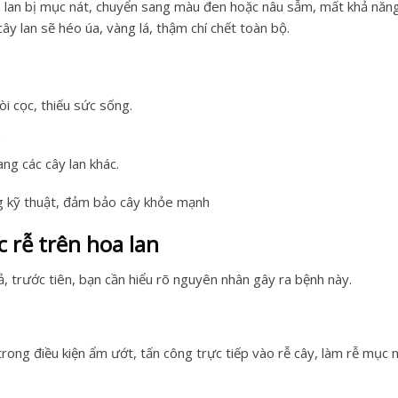
hoa lan bị mục nát, chuyển sang màu đen hoặc nâu sẫm, mất khả năn
ây lan sẽ héo úa, vàng lá, thậm chí chết toàn bộ.
òi cọc, thiếu sức sống.
.
ang các cây lan khác.
 kỹ thuật, đảm bảo cây khỏe mạnh
 rễ trên hoa lan
ả, trước tiên, bạn cần hiểu rõ nguyên nhân gây ra bệnh này.
ong điều kiện ẩm ướt, tấn công trực tiếp vào rễ cây, làm rễ mục 