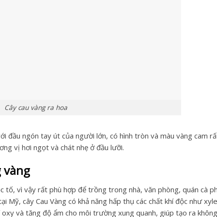
Cây cau vàng ra hoa
i đầu ngón tay út của người lớn, có hình tròn và màu vàng cam rấ
ng vị hơi ngọt và chát nhẹ ở đầu lưỡi.
g vàng
ộc tố, vì vậy rất phù hợp để trồng trong nhà, văn phòng, quán cà p
ại Mỹ, cây Cau Vàng có khả năng hấp thụ các chất khí độc như xyl
hí oxy và tăng độ ẩm cho môi trường xung quanh, giúp tạo ra không