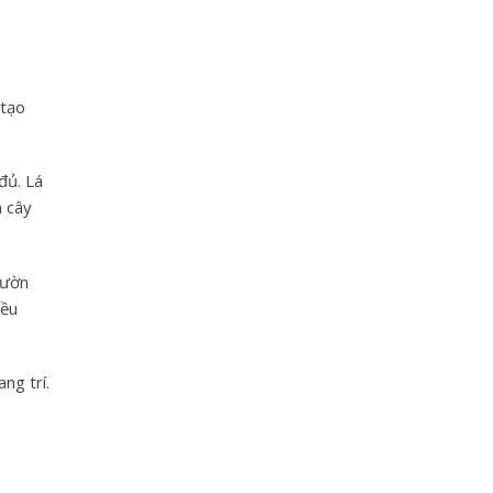
 tạo
đủ. Lá
m cây
vườn
iều
ng trí.