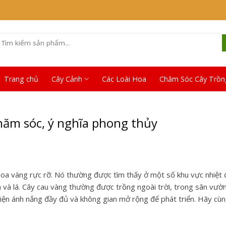
Tìm
iếm:
Trang chủ
Cây Cảnh
Các Loài Hoa
Chăm Sóc Cây Trồn
chăm sóc, ý nghĩa phong thủy
 hoa vàng rực rỡ. Nó thường được tìm thấy ở một số khu vực nhiệt 
 và lá.
Cây cau vàng thường được trồng ngoài trời, trong sân vườ
kiện ánh nắng đầy đủ và không gian mở rộng để phát triển. Hãy cù