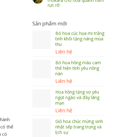
mokara cho hoa quanh năm
rực rỡ
Sản phẩm mới
Bó hoa cúc họa mi trắng
tinh khôi tặng nàng mùa
thu
Liên hệ
Bó hoa hồng màu cam
thể hiện tình yêu nồng
nàn
Liên hệ
Hoa hồng tặng vợ yêu
ngọt ngào và đầy lãng
mạn
Liên hệ
thành
Giỏ hoa chúc mừng sinh
 có thể
nhật sếp trang trọng và
lịch sự
n có