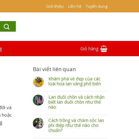
Giới thiệu
Liên hệ
Tuyển dụng
Gọi đặt hàng
Gọi tư vấn
0962.774.320
039.465.8880
g
Giỏ hàng
Bài viết liên quan
Khám phá vẻ đẹp của các
loài hoa lan vàng phổ biến
Lan đuôi chồn và cách nhận
biết lan đuôi chồn như thế
nào
đới và
n hoặc
Cách trồng và chăm sóc lan
ng
phi điệp như thế nào cho
chuẩn?