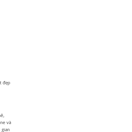
t đẹp
hê,
ene và
 gian