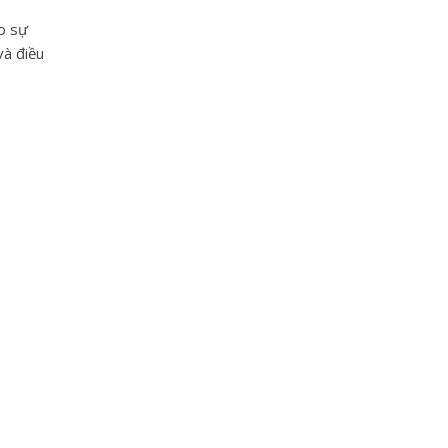
ho sự
và điều