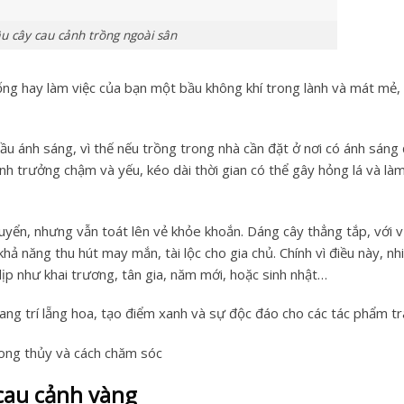
u cây cau cảnh trồng ngoài sân
ống hay làm việc của bạn một bầu không khí trong lành và mát mẻ,
ầu ánh sáng, vì thế nếu trồng trong nhà cần đặt ở nơi có ánh sáng 
nh trưởng chậm và yếu, kéo dài thời gian có thể gây hỏng lá và là
ển, nhưng vẫn toát lên vẻ khỏe khoắn. Dáng cây thẳng tắp, với 
 khả năng thu hút may mắn, tài lộc cho gia chủ. Chính vì điều này, nh
ịp như khai trương, tân gia, năm mới, hoặc sinh nhật…
ng trí lẵng hoa, tạo điểm xanh và sự độc đáo cho các tác phẩm tra
hong thủy và cách chăm sóc
 cau cảnh vàng