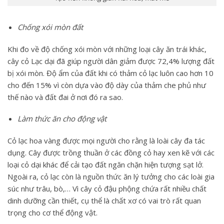
Chống xói mòn đất
Khi đo về độ chống xói mòn với những loại cây ăn trái khác,
cây cỏ Lạc dại đã giúp người dân giảm được 72,4% lượng đất
bị xói mòn. Độ ẩm của đất khi có thảm cỏ lạc luôn cao hơn 10
cho đến 15% vì còn dựa vào độ dày của thảm che phủ như
thế nào và đất đai ở nơi đó ra sao.
Làm thức ăn cho động vật
Cỏ lạc hoa vàng được mọi người cho rằng là loài cây đa tác
dụng. Cây được trồng thuần ở các đồng cỏ hay xen kẽ với các
loại cỏ dại khác để cải tạo đất ngăn chặn hiện tượng sạt lở.
Ngoài ra, cỏ lạc còn là nguồn thức ăn lý tưởng cho các loài gia
súc như trâu, bò,… Vì cây cỏ đậu phộng chứa rất nhiều chất
dinh dưỡng cần thiết, cụ thể là chất xơ có vai trò rất quan
trọng cho cơ thể động vật.