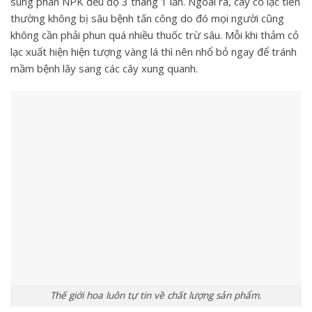
sung phân NPK đều độ 3 tháng 1 lần. Ngoài ra,
cây cỏ lạc
tiên
thường không bị sâu bệnh tấn công do đó mọi người cũng
không cần phải phun quá nhiều thuốc trừ sâu. Mỗi khi thảm cỏ
lạc xuất hiện hiện tượng vàng lá thì nên nhổ bỏ ngay để tránh
mầm bệnh lây sang các cây xung quanh.
Thế giới hoa luôn tự tin về chất lượng sản phẩm.