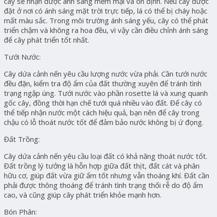
cây sẽ nhận được ánh sáng mềm mại và ổn định. Nếu cây được
đặt ở nơi có ánh sáng mặt trời trực tiếp, lá có thể bị cháy hoặc
mất màu sắc. Trong môi trường ánh sáng yếu, cây có thể phát
triển chậm và không ra hoa đều, vì vậy cần điều chỉnh ánh sáng
để cây phát triển tốt nhất.
Tưới Nước:
Cây dứa cảnh nến yêu cầu lượng nước vừa phải. Cần tưới nước
đều đặn, kiểm tra độ ẩm của đất thường xuyên để tránh tình
trạng ngập úng. Tưới nước vào phần rosette lá và xung quanh
gốc cây, đồng thời hạn chế tưới quá nhiều vào đất. Để cây có
thể tiếp nhận nước một cách hiệu quả, bạn nên để cây trong
chậu có lỗ thoát nước tốt để đảm bảo nước không bị ứ đọng.
Đất Trồng:
Cây dứa cảnh nến yêu cầu loại đất có khả năng thoát nước tốt.
Đất trồng lý tưởng là hỗn hợp giữa đất thịt, đất cát và phân
hữu cơ, giúp đất vừa giữ ẩm tốt nhưng vẫn thoáng khí. Đất cần
phải được thông thoáng để tránh tình trạng thối rễ do độ ẩm
cao, và cũng giúp cây phát triển khỏe mạnh hơn.
Bón Phân: