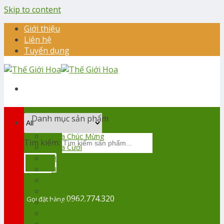
Skip to content
Giới thiệu
Liên hệ
Tuyển dụng
Danh mục sản phẩm
Hoa Chúc Mừng
Tìm kiếm:
Hoa Cưới
Hoa Khai Trương
Hoa Sinh Nhật
Hoa Tình Yêu
Hoa Sự Kiện
0962.774.320
Gọi đặt hàng
Hoa Tặng Vợ
Hoa Tặng Người Yêu