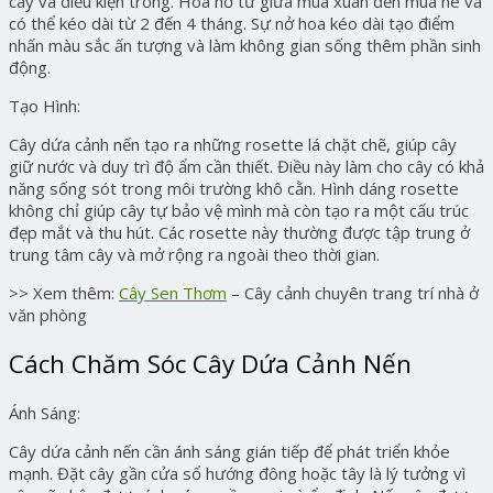
cây và điều kiện trồng. Hoa nở từ giữa mùa xuân đến mùa hè và
có thể kéo dài từ 2 đến 4 tháng. Sự nở hoa kéo dài tạo điểm
nhấn màu sắc ấn tượng và làm không gian sống thêm phần sinh
động.
Tạo Hình:
Cây dứa cảnh nến tạo ra những rosette lá chặt chẽ, giúp cây
giữ nước và duy trì độ ẩm cần thiết. Điều này làm cho cây có khả
năng sống sót trong môi trường khô cằn. Hình dáng rosette
không chỉ giúp cây tự bảo vệ mình mà còn tạo ra một cấu trúc
đẹp mắt và thu hút. Các rosette này thường được tập trung ở
trung tâm cây và mở rộng ra ngoài theo thời gian.
>> Xem thêm:
Cây Sen Thơm
– Cây cảnh chuyên trang trí nhà ở
văn phòng
Cách Chăm Sóc Cây Dứa Cảnh Nến
Ánh Sáng:
Cây dứa cảnh nến cần ánh sáng gián tiếp để phát triển khỏe
mạnh. Đặt cây gần cửa sổ hướng đông hoặc tây là lý tưởng vì