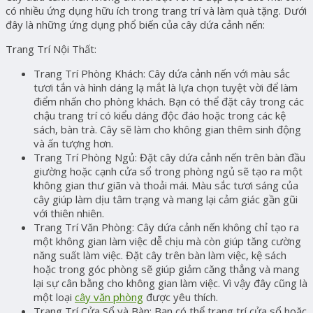
có nhiều ứng dụng hữu ích trong trang trí và làm quà tặng. Dưới
đây là những ứng dụng phổ biến của cây dứa cảnh nến:
Trang Trí Nội Thất:
Trang Trí Phòng Khách:
Cây dứa cảnh nến với màu sắc
tươi tắn và hình dáng lạ mắt là lựa chọn tuyệt vời để làm
điểm nhấn cho phòng khách. Bạn có thể đặt cây trong các
chậu trang trí có kiểu dáng độc đáo hoặc trong các kệ
sách, bàn trà. Cây sẽ làm cho không gian thêm sinh động
và ấn tượng hơn.
Trang Trí Phòng Ngủ:
Đặt cây dứa cảnh nến trên bàn đầu
giường hoặc cạnh cửa sổ trong phòng ngủ sẽ tạo ra một
không gian thư giãn và thoải mái. Màu sắc tươi sáng của
cây giúp làm dịu tâm trạng và mang lại cảm giác gần gũi
với thiên nhiên.
Trang Trí Văn Phòng:
Cây dứa cảnh nến không chỉ tạo ra
một không gian làm việc dễ chịu mà còn giúp tăng cường
năng suất làm việc. Đặt cây trên bàn làm việc, kệ sách
hoặc trong góc phòng sẽ giúp giảm căng thẳng và mang
lại sự cân bằng cho không gian làm việc. Vì vậy đây cũng là
một loại
cây văn phòng
được yêu thích.
Trang Trí Cửa Sổ và Bàn:
Bạn có thể trang trí cửa sổ hoặc