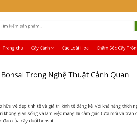
Tìm
iếm:
Trang chủ
Cây Cảnh
Các Loài Hoa
Chăm Sóc Cây Trồn
 Bonsai Trong Nghệ Thuật Cảnh Quan
hữu vẻ đẹp tinh tế và giá trị kinh tế đáng kể. Với khả năng thích n
trí không gian sống và làm việc mang lại cảm giác tươi mới và tràn 
c đáo của cây duối bonsai.