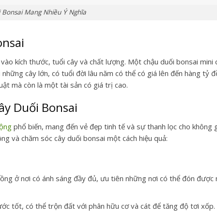
 Bonsai Mang Nhiều Ý Nghĩa
onsai
vào kích thước, tuổi cây và chất lượng. Một chậu duối bonsai mini 
những cây lớn, có tuổi đời lâu năm có thể có giá lên đến hàng tỷ đ
t mà còn là một tài sản có giá trị cao.
ây Duối Bonsai
rộng
phổ biến, mang đến vẻ đẹp tinh tế và sự thanh lọc cho không 
ồng và chăm sóc cây duối bonsai một cách hiệu quả:
ồng ở nơi có ánh sáng đầy đủ, ưu tiên những nơi có thể đón được
ớc tốt, có thể trộn đất với phân hữu cơ và cát để tăng độ tơi xốp.