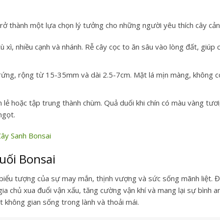
trở thành một lựa chọn lý tưởng cho những người yêu thích cây cản
 xì, nhiều cạnh và nhánh. Rễ cây cọc to ăn sâu vào lòng đất, giúp 
trứng, rộng từ 15-35mm và dài 2.5-7cm. Mặt lá mịn màng, không c
lẻ hoặc tập trung thành chùm. Quả duối khi chín có màu vàng tươi,
ngọt.
Cây Sanh Bonsai
uối Bonsai
iểu tượng của sự may mắn, thịnh vượng và sức sống mãnh liệt. Đ
ia chủ xua đuổi vận xấu, tăng cường vận khí và mang lại sự bình a
t không gian sống trong lành và thoải mái.