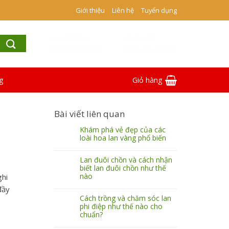
Giới thiệu
Liên hệ
Tuyển dụng
Gọi đặt hàng
Gọi tư vấn
0962.774.320
039.465.8880
g
Giỏ hàng
Bài viết liên quan
Khám phá vẻ đẹp của các
loài hoa lan vàng phổ biến
Lan đuôi chồn và cách nhận
biết lan đuôi chồn như thế
nào
ghi
đầy
Cách trồng và chăm sóc lan
phi điệp như thế nào cho
chuẩn?