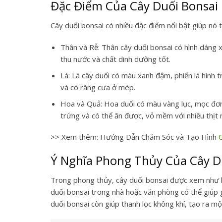
Đặc Điểm Của Cây Duối Bonsai
Cây duối bonsai có nhiều đặc điểm nổi bật giúp nó 
Thân và Rễ:
Thân cây duối bonsai có hình dáng xù
thu nước và chất dinh dưỡng tốt.
Lá:
Lá cây duối có màu xanh đậm, phiến lá hình 
và có răng cưa ở mép.
Hoa và Quả:
Hoa duối có màu vàng lục, mọc đơn 
trứng và có thể ăn được, vỏ mềm với nhiều thịt 
>> Xem thêm: Hướng Dẫn Chăm Sóc và Tạo Hình
Ý Nghĩa Phong Thủy Của Cây D
Trong phong thủy, cây duối bonsai được xem như b
duối bonsai trong nhà hoặc văn phòng có thể giúp g
duối bonsai còn giúp thanh lọc không khí, tạo ra mộ