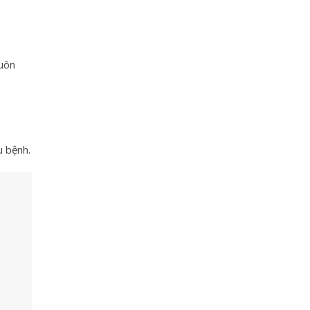
luôn
u bệnh.