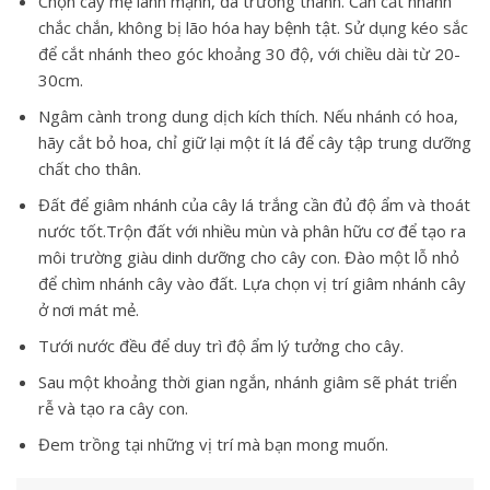
Chọn cây mẹ lành mạnh, đã trưởng thành. Cần cắt nhánh
chắc chắn, không bị lão hóa hay bệnh tật. Sử dụng kéo sắc
để cắt nhánh theo góc khoảng 30 độ, với chiều dài từ 20-
30cm.
Ngâm cành trong dung dịch kích thích. Nếu nhánh có hoa,
hãy cắt bỏ hoa, chỉ giữ lại một ít lá để cây tập trung dưỡng
chất cho thân.
Đất để giâm nhánh của cây lá trắng cần đủ độ ẩm và thoát
nước tốt.Trộn đất với nhiều mùn và phân hữu cơ để tạo ra
môi trường giàu dinh dưỡng cho cây con. Đào một lỗ nhỏ
để chìm nhánh cây vào đất. Lựa chọn vị trí giâm nhánh cây
ở nơi mát mẻ.
Tưới nước đều để duy trì độ ẩm lý tưởng cho cây.
Sau một khoảng thời gian ngắn, nhánh giâm sẽ phát triển
rễ và tạo ra cây con.
Đem trồng tại những vị trí mà bạn mong muốn.