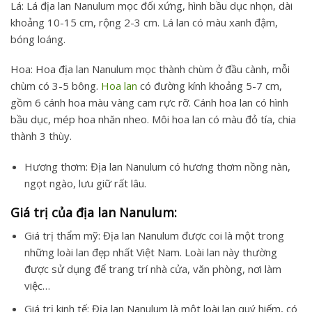
Lá: Lá địa lan Nanulum mọc đối xứng, hình bầu dục nhọn, dài
khoảng 10-15 cm, rộng 2-3 cm. Lá lan có màu xanh đậm,
bóng loáng.
Hoa: Hoa địa lan Nanulum mọc thành chùm ở đầu cành, mỗi
chùm có 3-5 bông.
Hoa lan
có đường kính khoảng 5-7 cm,
gồm 6 cánh hoa màu vàng cam rực rỡ. Cánh hoa lan có hình
bầu dục, mép hoa nhăn nheo. Môi hoa lan có màu đỏ tía, chia
thành 3 thùy.
Hương thơm: Địa lan Nanulum có hương thơm nồng nàn,
ngọt ngào, lưu giữ rất lâu.
Giá trị của địa lan Nanulum:
Giá trị thẩm mỹ: Địa lan Nanulum được coi là một trong
những loài lan đẹp nhất Việt Nam. Loài lan này thường
được sử dụng để trang trí nhà cửa, văn phòng, nơi làm
việc…
Giá trị kinh tế: Địa lan Nanulum là một loài lan quý hiếm, có