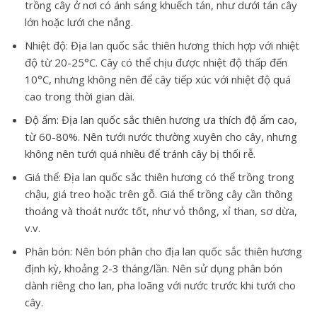
trồng cây ở nơi có ánh sáng khuếch tán, như dưới tán cây
lớn hoặc lưới che nắng.
Nhiệt độ:
Địa lan quốc sắc thiên hương thích hợp với nhiệt
độ từ 20-25°C. Cây có thể chịu được nhiệt độ thấp đến
10°C, nhưng không nên để cây tiếp xúc với nhiệt độ quá
cao trong thời gian dài.
Độ ẩm:
Địa lan quốc sắc thiên hương ưa thích độ ẩm cao,
từ 60-80%. Nên tưới nước thường xuyên cho cây, nhưng
không nên tưới quá nhiều để tránh cây bị thối rễ.
Giá thể:
Địa lan quốc sắc thiên hương có thể trồng trong
chậu, giá treo hoặc trên gỗ. Giá thể trồng cây cần thông
thoáng và thoát nước tốt, như vỏ thông, xỉ than, sơ dừa,
v.v.
Phân bón:
Nên bón phân cho địa lan quốc sắc thiên hương
định kỳ, khoảng 2-3 tháng/lần. Nên sử dụng phân bón
dành riêng cho lan, pha loãng với nước trước khi tưới cho
cây.