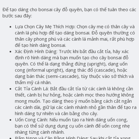
Để tạo dáng cho bonsai cây đỗ quyên, bạn có thể tuân theo các
bước sau đây:
Lựa Chọn Cây Mẹ Thích Hợp: Chọn cây mẹ có thân cây và
cành lá phù hợp để tạo dáng bonsai. Đỗ quyên thường có
thân cây phong phú và các cành lá mảnh mai, rất phù hợp
để tạo hình dáng bonsai.
Xác Định Hình Dáng: Trước khi bắt đầu cắt tỉa, hãy xác
định rõ hình dáng mà bạn muốn tạo cho cây bonsai đỗ
quyên. Có thể là dạng thẳng đứng (upright), dạng uốn
cong (informal upright), dạng thác đổ (cascade), hoặc
dạng bán thác (semi-cascade), tùy thuộc vào sở thích và
thẩm mỹ cá nhân.
Cắt Tỉa Cành Lá: Bắt đầu cắt tỉa từ các cành lá không cần
thiết, cành bị hư hỏng, hoặc cành mọc theo hướng không
mong muốn. Tạo dáng theo ý muốn bằng cách cắt ngắn
các cành dài, giữ lại các cành nhánh nhỏ gần thân để tạo ra
hình dáng tự nhiên và cân bằng cho cây.
Uốn Cong Cành: Nếu muốn tạo ra hình dáng uốn cong,
bạn có thể sử dụng dụng cụ uốn cành để uốn cong nhẹ
nhàng từng cành nhánh.
Bấm Ngọn và Cân Bằng Hình Dáng: Sau khi cắt tỉa xong,