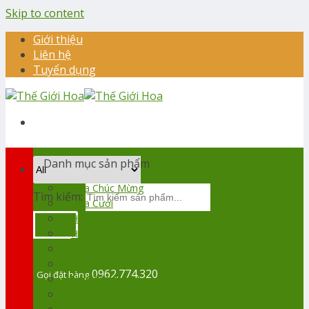
Skip to content
Giới thiệu
Liên hệ
Tuyển dụng
Danh mục sản phẩm
Hoa Chúc Mừng
Tìm kiếm:
Hoa Cưới
Hoa Khai Trương
Hoa Sinh Nhật
Hoa Tình Yêu
Hoa Sự Kiện
0962.774.320
Gọi đặt hàng
Hoa Tặng Vợ
Hoa Tặng Người Yêu