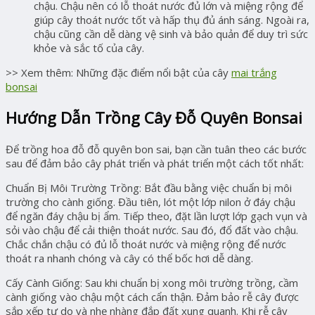
chậu. Chậu nên có lỗ thoát nước đủ lớn và miệng rộng để
giúp cây thoát nước tốt và hấp thụ đủ ánh sáng. Ngoài ra,
chậu cũng cần dễ dàng vệ sinh và bảo quản để duy trì sức
khỏe và sắc tố của cây.
>> Xem thêm: Những đặc điểm nổi bật của cây
mai trắng
bonsai
Hướng Dẫn Trồng Cây Đỗ Quyên Bonsai
Để trồng hoa đỗ đỗ quyên bon sai, bạn cần tuân theo các bước
sau để đảm bảo cây phát triển và phát triển một cách tốt nhất:
Chuẩn Bị Môi Trường Trồng: Bắt đầu bằng việc chuẩn bị môi
trường cho cành giống. Đầu tiên, lót một lớp nilon ở đáy chậu
để ngăn đáy chậu bị ẩm. Tiếp theo, đặt lần lượt lớp gạch vụn và
sỏi vào chậu để cải thiện thoát nước. Sau đó, đổ đất vào chậu.
Chắc chắn chậu có đủ lỗ thoát nước và miệng rộng để nước
thoát ra nhanh chóng và cây có thể bốc hơi dễ dàng.
Cấy Cành Giống: Sau khi chuẩn bị xong môi trường trồng, cầm
cành giống vào chậu một cách cẩn thận. Đảm bảo rễ cây được
sắp xếp tự do và nhẹ nhàng đắp đất xung quanh. Khi rễ cây