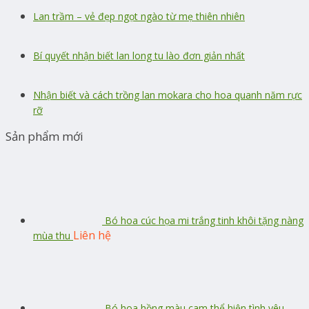
Lan trầm – vẻ đẹp ngọt ngào từ mẹ thiên nhiên
Bí quyết nhận biết lan long tu lào đơn giản nhất
Nhận biết và cách trồng lan mokara cho hoa quanh năm rực
rỡ
Sản phẩm mới
Bó hoa cúc họa mi trắng tinh khôi tặng nàng
Liên hệ
mùa thu
Bó hoa hồng màu cam thể hiện tình yêu