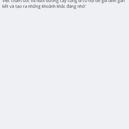
Việc chăm sóc và nuôi dưỡng cây cũng là cơ hội để gia đình gắn
kết và tạo ra những khoảnh khắc đáng nhớ.’