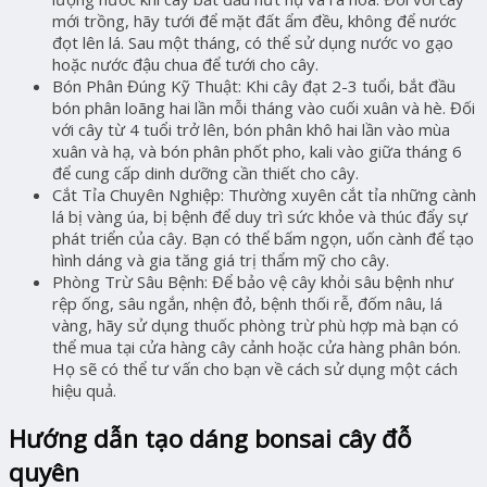
mới trồng, hãy tưới để mặt đất ẩm đều, không để nước
đọt lên lá. Sau một tháng, có thể sử dụng nước vo gạo
hoặc nước đậu chua để tưới cho cây.
Bón Phân Đúng Kỹ Thuật: Khi cây đạt 2-3 tuổi, bắt đầu
bón phân loãng hai lần mỗi tháng vào cuối xuân và hè. Đối
với cây từ 4 tuổi trở lên, bón phân khô hai lần vào mùa
xuân và hạ, và bón phân phốt pho, kali vào giữa tháng 6
để cung cấp dinh dưỡng cần thiết cho cây.
Cắt Tỉa Chuyên Nghiệp: Thường xuyên cắt tỉa những cành
lá bị vàng úa, bị bệnh để duy trì sức khỏe và thúc đẩy sự
phát triển của cây. Bạn có thể bấm ngọn, uốn cành để tạo
hình dáng và gia tăng giá trị thẩm mỹ cho cây.
Phòng Trừ Sâu Bệnh: Để bảo vệ cây khỏi sâu bệnh như
rệp ống, sâu ngắn, nhện đỏ, bệnh thối rễ, đốm nâu, lá
vàng, hãy sử dụng thuốc phòng trừ phù hợp mà bạn có
thể mua tại cửa hàng cây cảnh hoặc cửa hàng phân bón.
Họ sẽ có thể tư vấn cho bạn về cách sử dụng một cách
hiệu quả.
Hướng dẫn tạo dáng bonsai cây đỗ
quyên