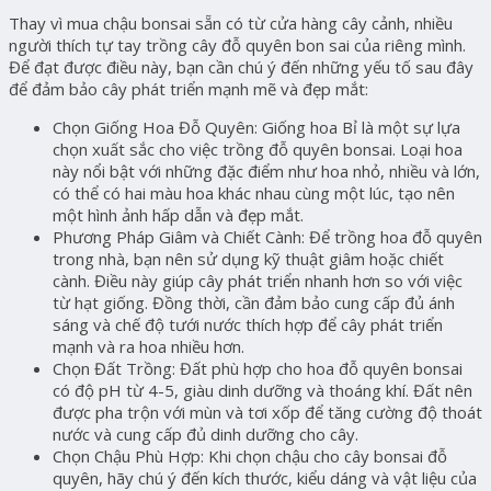
Thay vì mua chậu bonsai sẵn có từ cửa hàng cây cảnh, nhiều
người thích tự tay trồng cây đỗ quyên bon sai của riêng mình.
Để đạt được điều này, bạn cần chú ý đến những yếu tố sau đây
để đảm bảo cây phát triển mạnh mẽ và đẹp mắt:
Chọn Giống Hoa Đỗ Quyên: Giống hoa Bỉ là một sự lựa
chọn xuất sắc cho việc trồng đỗ quyên bonsai. Loại hoa
này nổi bật với những đặc điểm như hoa nhỏ, nhiều và lớn,
có thể có hai màu hoa khác nhau cùng một lúc, tạo nên
một hình ảnh hấp dẫn và đẹp mắt.
Phương Pháp Giâm và Chiết Cành: Để trồng hoa đỗ quyên
trong nhà, bạn nên sử dụng kỹ thuật giâm hoặc chiết
cành. Điều này giúp cây phát triển nhanh hơn so với việc
từ hạt giống. Đồng thời, cần đảm bảo cung cấp đủ ánh
sáng và chế độ tưới nước thích hợp để cây phát triển
mạnh và ra hoa nhiều hơn.
Chọn Đất Trồng: Đất phù hợp cho hoa đỗ quyên bonsai
có độ pH từ 4-5, giàu dinh dưỡng và thoáng khí. Đất nên
được pha trộn với mùn và tơi xốp để tăng cường độ thoát
nước và cung cấp đủ dinh dưỡng cho cây.
Chọn Chậu Phù Hợp: Khi chọn chậu cho cây bonsai đỗ
quyên, hãy chú ý đến kích thước, kiểu dáng và vật liệu của