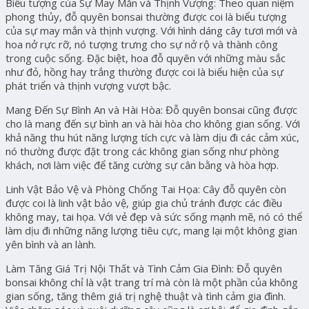
Biểu tượng của Sự May Mắn và Thịnh Vượng: Theo quan niệm
phong thủy, đỗ quyên bonsai thường được coi là biểu tượng
của sự may mắn và thịnh vượng. Với hình dáng cây tươi mới và
hoa nở rực rỡ, nó tượng trưng cho sự nở rộ và thành công
trong cuộc sống. Đặc biệt, hoa đỗ quyên với những màu sắc
như đỏ, hồng hay trắng thường được coi là biểu hiện của sự
phát triển và thịnh vượng vượt bậc.
Mang Đến Sự Bình An và Hài Hòa: Đỗ quyên bonsai cũng được
cho là mang đến sự bình an và hài hòa cho không gian sống. Với
khả năng thu hút năng lượng tích cực và làm dịu đi các cảm xúc,
nó thường được đặt trong các không gian sống như phòng
khách, nơi làm việc để tăng cường sự cân bằng và hòa hợp.
Linh Vật Bảo Vệ và Phòng Chống Tai Họa: Cây đỗ quyên còn
được coi là linh vật bảo vệ, giúp gia chủ tránh được các điều
không may, tai họa. Với vẻ đẹp và sức sống mạnh mẽ, nó có thể
làm dịu đi những năng lượng tiêu cực, mang lại một không gian
yên bình và an lành.
Làm Tăng Giá Trị Nội Thất và Tình Cảm Gia Đình: Đỗ quyên
bonsai không chỉ là vật trang trí mà còn là một phần của không
gian sống, tăng thêm giá trị nghệ thuật và tình cảm gia đình.