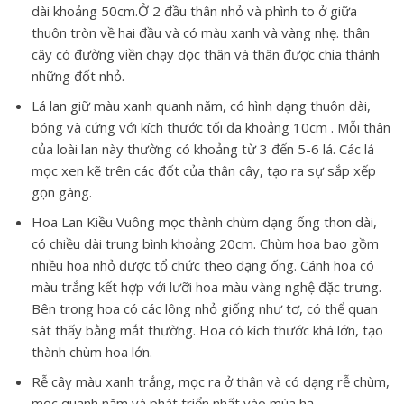
dài khoảng 50cm.Ở 2 đầu thân nhỏ và phình to ở giữa
thuôn tròn về hai đầu và có màu xanh và vàng nhẹ. thân
cây có đường viền chạy dọc thân và thân được chia thành
những đốt nhỏ.
Lá lan giữ màu xanh quanh năm, có hình dạng thuôn dài,
bóng và cứng với kích thước tối đa khoảng 10cm . Mỗi thân
của loài lan này thường có khoảng từ 3 đến 5-6 lá. Các lá
mọc xen kẽ trên các đốt của thân cây, tạo ra sự sắp xếp
gọn gàng.
Hoa Lan Kiều Vuông mọc thành chùm dạng ống thon dài,
có chiều dài trung bình khoảng 20cm. Chùm hoa bao gồm
nhiều hoa nhỏ được tổ chức theo dạng ống. Cánh hoa có
màu trắng kết hợp với lưỡi hoa màu vàng nghệ đặc trưng.
Bên trong hoa có các lông nhỏ giống như tơ, có thể quan
sát thấy bằng mắt thường. Hoa có kích thước khá lớn, tạo
thành chùm hoa lớn.
Rễ cây màu xanh trắng, mọc ra ở thân và có dạng rễ chùm,
mọc quanh năm và phát triển nhất vào mùa hạ.