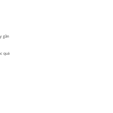
ây gần
ặc quá