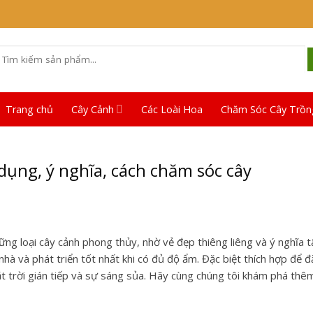
Tìm
iếm:
Trang chủ
Cây Cảnh
Các Loài Hoa
Chăm Sóc Cây Trồn
ụng, ý nghĩa, cách chăm sóc cây
g loại cây cảnh phong thủy, nhờ vẻ đẹp thiêng liêng và ý nghĩa t
hà và phát triển tốt nhất khi có đủ độ ẩm. Đặc biệt thích hợp để đ
 trời gián tiếp và sự sáng sủa. Hãy cùng chúng tôi khám phá thê