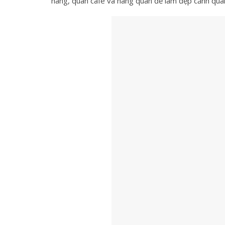
hàng, quán cafe và hàng quán để
làm đẹp cảnh qua