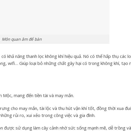
Môn quan âm để bàn
 có khả năng
thanh lọc không khí
hiệu quả. Nó có thể hấp thụ các lo
sóng, wifi… Giúp
loại bỏ những chất gây hại
có trong không khí, tạo 
h Mộc
, mang đến
tiền tài
và
may mắn
.
rưng cho may mắn, tài lộc và
thu hút vận khí tốt
, đồng thời xua đu
hững rủi ro, xui xẻo trong công việc và gia đình.
 còn được sử dụng làm cây cảnh nhờ sức sống mạnh mẽ, dễ trồng v