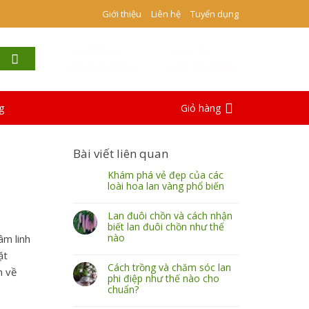
Giới thiệu
Liên hệ
Tuyển dụng
Gọi đặt hàng
Gọi tư vấn
0962.774.320
039.465.8880
g
Giỏ hàng
Bài viết liên quan
Khám phá vẻ đẹp của các
loài hoa lan vàng phổ biến
Lan đuôi chồn và cách nhận
biết lan đuôi chồn như thế
nào
âm linh
ặt
Cách trồng và chăm sóc lan
m về
phi điệp như thế nào cho
chuẩn?