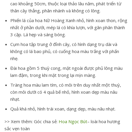
cao khoảng 50cm, thuộc loại thảo lâu năm, phát triển từ
thân cây thẳng, phân nhánh và không có lông.
Phiến lá của hoa Nữ Hoàng Xanh nhỏ, hình xoan thon, rộng
nhất ở phần dưới, mép lá có khía lượn, với gân phân thành
3 cặp. Lá hẹp và sáng bóng.
Cụm hoa tập trung ở đỉnh cây, có hình dạng trụ dài và
không có lá bao phủ, có cuống hoa màu trắng với phấn
nhẹ.
Đài hoa gồm 5 thuỳ cong, mặt ngoài được phủ lông màu
lam đậm, trong khi mặt trong lại mịn màng.
Tràng hoa màu lam tím, có môi trên duy nhất một thuỳ,
còn môi dưới có 4 quả bế nhỏ, hình xoan dẹp màu nâu
nhạt.
Quả khá nhỏ, hình trái xoan, dạng dẹp, màu nâu nhạt.
>> Xem thêm: Góc chia sẻ:
Hoa Ngọc Bút
– loài hoa hương
sắc vẹn toàn