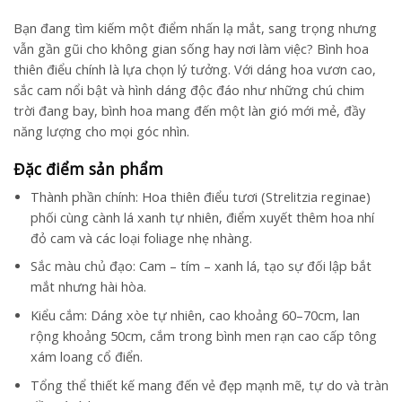
Bạn đang tìm kiếm một điểm nhấn lạ mắt, sang trọng nhưng
vẫn gần gũi cho không gian sống hay nơi làm việc? Bình hoa
thiên điểu chính là lựa chọn lý tưởng. Với dáng hoa vươn cao,
sắc cam nổi bật và hình dáng độc đáo như những chú chim
trời đang bay, bình hoa mang đến một làn gió mới mẻ, đầy
năng lượng cho mọi góc nhìn.
Đặc điểm sản phẩm
Thành phần chính: Hoa thiên điểu tươi (Strelitzia reginae)
phối cùng cành lá xanh tự nhiên, điểm xuyết thêm hoa nhí
đỏ cam và các loại foliage nhẹ nhàng.
Sắc màu chủ đạo: Cam – tím – xanh lá, tạo sự đối lập bắt
mắt nhưng hài hòa.
Kiểu cắm: Dáng xòe tự nhiên, cao khoảng 60–70cm, lan
rộng khoảng 50cm, cắm trong bình men rạn cao cấp tông
xám loang cổ điển.
Tổng thể thiết kế mang đến vẻ đẹp mạnh mẽ, tự do và tràn